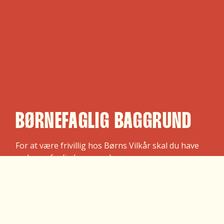
BØRNEFAGLIG BAGGRUND
For at være frivillig hos Børns Vilkår skal du have
en børnefaglig baggrund.
Dette gælder dog ikke, hvis du vil være moderator
på Børn hjælper børn eller Ung til ung-
rådgivningen.
Læs mere