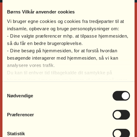
Børns Vilkår anvender cookies
Vi bruger egne cookies og cookies fra tredjeparter til at
indsamle, opbevare og bruge personoplysninger om:
- Dine valgte præferencer mhp. at tilpasse hjemmesiden,
så du får en bedre brugeroplevelse.
- Dine besøg på hjemmesiden, for at forstå hvordan
besøgende interagerer med hjemmesiden, så vi kan
analysere vores trafik.
Du kan til enhver tid tilbagekalde dit samtykke på
hjemmesiden. Læs mere om brugen af cookies på vores
hjemmeside ved at klikke ’Vis indstillinger’ herunder.
Samtykkevalg
Nødvendige
Præferencer
Statistik