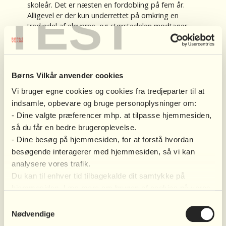
skoleår. Det er næsten en fordobling på fem år.
TEST
Alligevel er der kun underrettet på omkring en
tredjedel af eleverne, og størstedelen modtager
hverken en social indsats eller specialundervisning
Børns Vilkår anvender cookies
Vi bruger egne cookies og cookies fra tredjeparter til at
indsamle, opbevare og bruge personoplysninger om:
- Dine valgte præferencer mhp. at tilpasse hjemmesiden,
så du får en bedre brugeroplevelse.
- Dine besøg på hjemmesiden, for at forstå hvordan
besøgende interagerer med hjemmesiden, så vi kan
analysere vores trafik.
Du kan til enhver tid tilbagekalde dit samtykke på
hjemmesiden. Læs mere om brugen af cookies på vores
hjemmeside ved at klikke ’Vis indstillinger’ herunder.
Samtykkevalg
Nødvendige