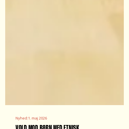
Nyhed
:
1. maj 2026
VOLD MOD BØRN MED ETNISK