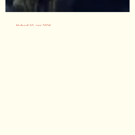
Nyhed
:
10. apr 2026
BØRNS VILKÅRS LANDSINDSAMLING
RESULTERER I 16 MILLIONER KRONER TIL
BØRNETELEFONEN OG HØRT
Pengene er talt op efter Børns Vilkårs
landsindsamling, der blev afviklet søndag den 22.
marts. Resultatet lyder på 16 millioner kroner.