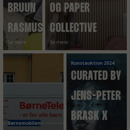
BRUUN
OG PAPER
RASMUSSEN
COLLECTIVE
Se mere
Se mere
Kunstauktion 2024
CURATED BY
JENS-PETER
BRASK X
Børnemobilen