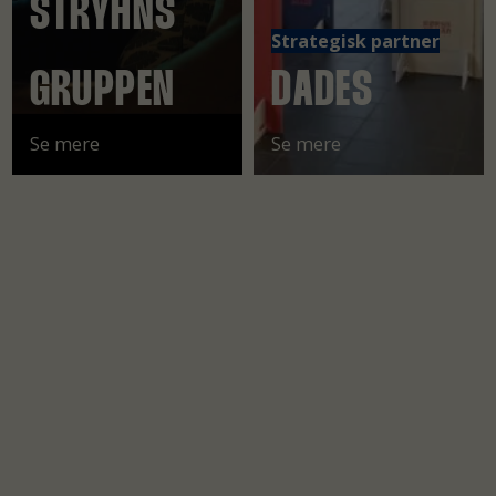
STRYHNS
Strategisk partner
GRUPPEN
DADES
Se mere
Se mere