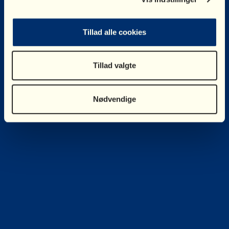
Tillad alle cookies
Tillad valgte
Nødvendige
STØT NU
Af hjertet tak.
Jeres bidrag som virksomhed er med til at sikre, at alle børn kan
få rådgivning om stort og småt, hver dag, døgnet rundt.
Vælg frekvens
*
Fast årligt
Én gang