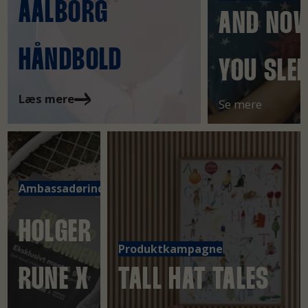
AALBORG
AND NO
HÅNDBOLD
YOU SLE
Læs mere
Se mere
Ambassadørindsats
HOLGER
Produktkampagne
RUNE X
TALL HAT TALES