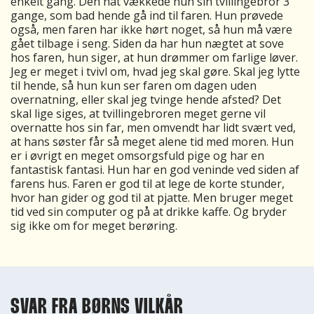
enkelt gang. Den nat vækkede hun sin tvillingebror 3
gange, som bad hende gå ind til faren. Hun prøvede
også, men faren har ikke hørt noget, så hun må være
gået tilbage i seng. Siden da har hun nægtet at sove
hos faren, hun siger, at hun drømmer om farlige løver.
Jeg er meget i tvivl om, hvad jeg skal gøre. Skal jeg lytte
til hende, så hun kun ser faren om dagen uden
overnatning, eller skal jeg tvinge hende afsted? Det
skal lige siges, at tvillingebroren meget gerne vil
overnatte hos sin far, men omvendt har lidt svært ved,
at hans søster får så meget alene tid med moren. Hun
er i øvrigt en meget omsorgsfuld pige og har en
fantastisk fantasi. Hun har en god veninde ved siden af
farens hus. Faren er god til at lege de korte stunder,
hvor han gider og god til at pjatte. Men bruger meget
tid ved sin computer og på at drikke kaffe. Og bryder
sig ikke om for meget berøring.
SVAR FRA BØRNS VILKÅR