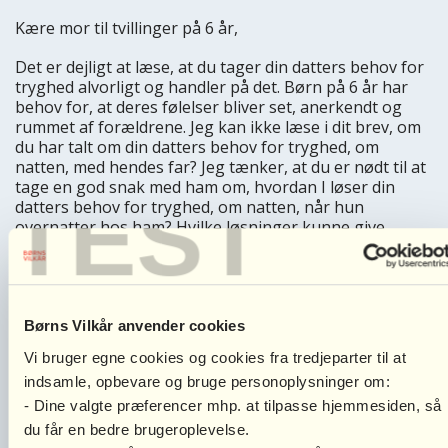
Kære mor til tvillinger på 6 år,
Det er dejligt at læse, at du tager din datters behov for
tryghed alvorligt og handler på det. Børn på 6 år har
behov for, at deres følelser bliver set, anerkendt og
rummet af forældrene. Jeg kan ikke læse i dit brev, om
du har talt om din datters behov for tryghed, om
natten, med hendes far? Jeg tænker, at du er nødt til at
tage en god snak med ham om, hvordan I løser din
TEST
datters behov for tryghed, om natten, når hun
overnatter hos ham? Hvilke løsninger kunne give
mening og være gode for din datter? Hvad tænker din
datter? Kunne det være en ide at flytte en seng ind ved
siden af hendes fars seng? Eller kunne det være en ide
at lave samvær uden overnatning i en periode? I bør
tage en snak om, hvordan I kan lave en aftale, der
Børns Vilkår anvender cookies
bedst tilgodeser jeres datters behov i forhold til hendes
Vi bruger egne cookies og cookies fra tredjeparter til at
alder, herunder tryghed omkring overnatning. Det er i
indsamle, opbevare og bruge personoplysninger om:
hvert fald ikke en løsning at tvinge din datter afsted på
samvær med sin far. Din datter har behov for en god
- Dine valgte præferencer mhp. at tilpasse hjemmesiden, så
tilknytning til sin far, så du skal prøve at hjælpe med, at
du får en bedre brugeroplevelse.
din datter opnår dette.