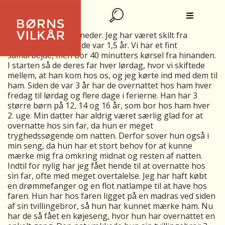
Hejsa. Jeg ved ikke, om det er det rigtige sted at spørge,
men nu prøver jeg. Jeg har to dejlige tvillinger, der
fylder 6 år om 3 måneder. Jeg har været skilt fra
børnenes far siden de var 1,5 år. Vi har et fint
samarbejde, men bor 40 minutters kørsel fra hinanden.
I starten så de deres far hver lørdag, hvor vi skiftede
mellem, at han kom hos os, og jeg kørte ind med dem til
ham. Siden de var 3 år har de overnattet hos ham hver
fredag til lørdag og flere dage i ferierne. Han har 3
større børn på 12, 14 og 16 år, som bor hos ham hver
2. uge. Min datter har aldrig været særlig glad for at
overnatte hos sin far, da hun er meget
tryghedssøgende om natten. Derfor sover hun også i
min seng, da hun har et stort behov for at kunne
mærke mig fra omkring midnat og resten af natten.
Indtil for nylig har jeg fået hende til at overnatte hos
sin far, ofte med meget overtalelse. Jeg har haft købt
en drømmefanger og en flot natlampe til at have hos
faren. Hun har hos faren ligget på en madras ved siden
af sin tvillingebror, så hun har kunnet mærke ham. Nu
har de så fået en køjeseng, hvor hun har overnattet en