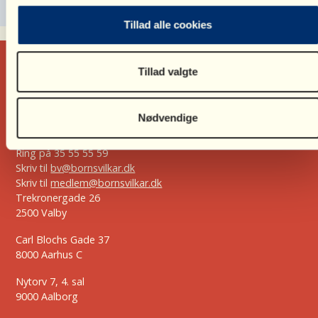
Tillad alle cookies
Tillad valgte
Nødvendige
Ring på
35 55 55 59
Skriv til
bv@bornsvilkar.dk
Skriv til
medlem@bornsvilkar.dk
Trekronergade 26
2500 Valby
Carl Blochs Gade 37
8000 Aarhus C
Nytorv 7, 4. sal
9000 Aalborg