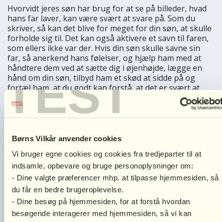
Hvorvidt jeres søn har brug for at se på billeder, hvad
hans far laver, kan være svært at svare på. Som du
skriver, så kan det blive for meget for din søn, at skulle
forholde sig til. Det kan også aktivere et savn til faren,
som ellers ikke var der. Hvis din søn skulle savne sin
far, så anerkend hans følelser, og hjælp ham med at
håndtere dem ved at sætte dig i øjenhøjde, lægge en
TEST
hånd om din søn, tilbyd ham et skød at sidde på og
fortæl ham, at du godt kan forstå, at det er svært at
savne far.
Omvendt kan det i nogle tilfælde også være en god
oplevelse for jeres søn, at se billeder af sin fars
aktiviteter. Det kan være, at din søn kan have glæde af,
Børns Vilkår anvender cookies
at se hans far har det godt. Prøv at lægge mærke til,
Vi bruger egne cookies og cookies fra tredjeparter til at
hvordan din søn reagerer på, at se billeder af sin far,
når han er hos dig. Hvis din søn reagerer positivt og
indsamle, opbevare og bruge personoplysninger om:
synes det er en god oplevelse, så kan du godt vise
- Dine valgte præferencer mhp. at tilpasse hjemmesiden, så
billeder af hans fars aktiviteter en gang i mellem. Det
du får en bedre brugeroplevelse.
skal selvfølgelig kun være, hvis det giver din søn en god
- Dine besøg på hjemmesiden, for at forstå hvordan
oplevelse og på en måde, så det ikke fylder unødigt i
besøgende interagerer med hjemmesiden, så vi kan
samværet med dig. Hvis din søn reagerer negativt, så