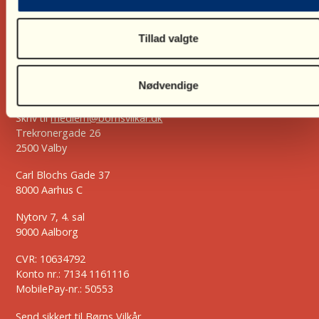
Tillad valgte
Nødvendige
Ring på
35 55 55 59
Skriv til
bv@bornsvilkar.dk
Skriv til
medlem@bornsvilkar.dk
Trekronergade 26
2500 Valby
Carl Blochs Gade 37
8000 Aarhus C
Nytorv 7, 4. sal
9000 Aalborg
CVR: 10634792
Konto nr.: 7134 1161116
MobilePay-nr.: 50553
Send sikkert til Børns Vilkår