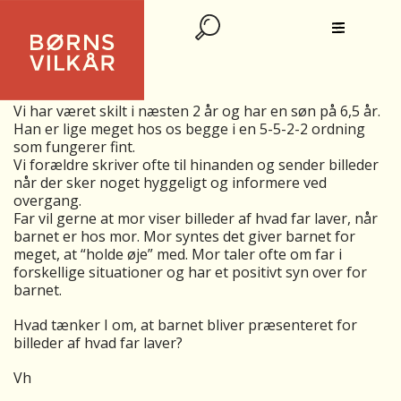
BARNS VIDEN OM ANDEN FORÆLDRES
AKTIVITETER
Vi har været skilt i næsten 2 år og har en søn på 6,5 år.
Han er lige meget hos os begge i en 5-5-2-2 ordning
som fungerer fint.
Vi forældre skriver ofte til hinanden og sender billeder
når der sker noget hyggeligt og informere ved
overgang.
Far vil gerne at mor viser billeder af hvad far laver, når
barnet er hos mor. Mor syntes det giver barnet for
meget, at “holde øje” med. Mor taler ofte om far i
forskellige situationer og har et positivt syn over for
barnet.
Hvad tænker I om, at barnet bliver præsenteret for
billeder af hvad far laver?
Vh