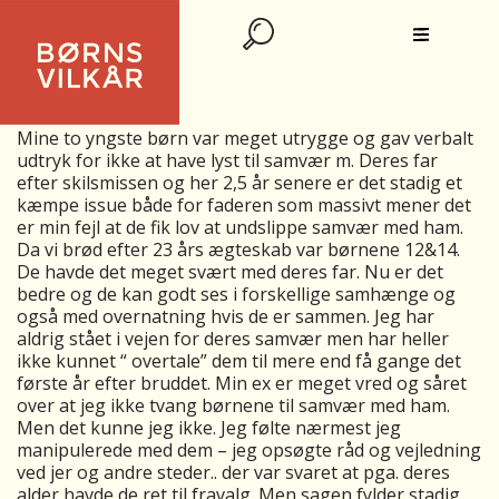
BØRNS RETTIGHEDER TIL AT VÆLGE/
FRAVÆLGE
Mine to yngste børn var meget utrygge og gav verbalt
udtryk for ikke at have lyst til samvær m. Deres far
efter skilsmissen og her 2,5 år senere er det stadig et
kæmpe issue både for faderen som massivt mener det
er min fejl at de fik lov at undslippe samvær med ham.
Da vi brød efter 23 års ægteskab var børnene 12&14.
De havde det meget svært med deres far. Nu er det
bedre og de kan godt ses i forskellige samhænge og
også med overnatning hvis de er sammen. Jeg har
aldrig stået i vejen for deres samvær men har heller
ikke kunnet “ overtale” dem til mere end få gange det
første år efter bruddet. Min ex er meget vred og såret
over at jeg ikke tvang børnene til samvær med ham.
Men det kunne jeg ikke. Jeg følte nærmest jeg
manipulerede med dem – jeg opsøgte råd og vejledning
ved jer og andre steder.. der var svaret at pga. deres
alder havde de ret til fravalg. Men sagen fylder stadig