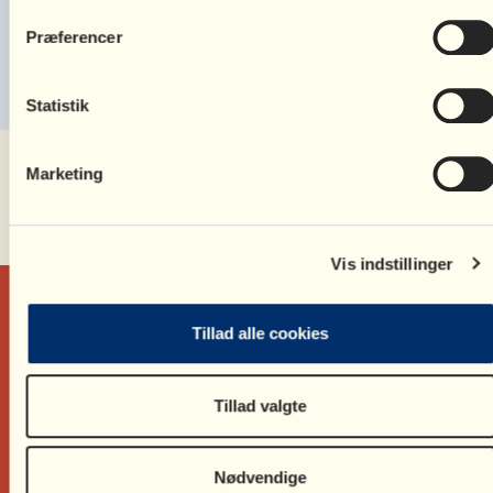
De bedste hilsner
Præferencer
SkilsmisseBrevkassen
Statistik
Marketing
Del denne side:
Vis indstillinger
Tillad alle cookies
Tillad valgte
Ring på
35 55 55 59
Skriv til
bv@bornsvilkar.dk
Skriv til
medlem@bornsvilkar.dk
Nødvendige
Trekronergade 26