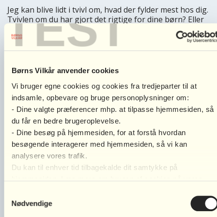
TEST
Jeg kan blive lidt i tvivl om, hvad der fylder mest hos dig.
Tvivlen om du har gjort det rigtige for dine børn? Eller
din børns fars vrede, som han retter mod dig?
Jeg kan godt forstå, at det er svært for dig, når
børnenes far bliver ved med at være så vred på dig. Jeg
tænker, at du kunne overveje, hvor meget hans vrede
Børns Vilkår anvender cookies
skal fylde i dit liv. Mit råd vil være, at du holder fast i, at
du har gjort det bedste for dine børn på daværende
Vi bruger egne cookies og cookies fra tredjeparter til at
tidspunkt. Hvis du har brug for hjælp til at bearbejde
indsamle, opbevare og bruge personoplysninger om:
den vrede, som du har oplevet fra børnenes far, så er
- Dine valgte præferencer mhp. at tilpasse hjemmesiden, så
der mulighed for rådgivning og hjælp fra flere steder.
du får en bedre brugeroplevelse.
Jeg kan læse, at du tidligere har været i kontakt med
- Dine besøg på hjemmesiden, for at forstå hvordan
Børns Vilkår og andre steder. Så måske du allerede ved,
at du kan kontakte Børne- og Familieafdelingen i din
besøgende interagerer med hjemmesiden, så vi kan
kommune for at høre hvilke tilbud, der er. Du kan også
analysere vores trafik.
henvende dig til Familieretshuset, som tilbyder gratis
Du kan til enhver tid tilbagekalde dit samtykke på
hjælp og rådgivning til forældre.
hjemmesiden. Læs mere om brugen af cookies på vores
hjemmeside ved at klikke ’Vis indstillinger’ herunder.
Jeg håber, at du finder ro med de valg du har truffet. Jeg
Samtykkevalg
læser det som, at du har lyttet til dine børns ønsker.
Nødvendige