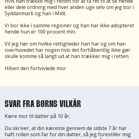
Hvis han trække mig i retten for at få ret til at se hende
eller dele ordning med hver anden uge selv om jeg bor i
Syddanmark og han i Midt.
Vi bor ikke i samme regioner og han har ikke adopteret
hende hun er 100 procent min.
Vil jeg hør om hvilke rettigheder han har og om han
overhovedet har nogen hvis det forhåbentlig ikke gør
skulle komme så langt ud at han trækker mig i retten.
Hilsen den fortvivlede mor
SVAR FRA BØRNS VILKÅR
Kære mor til datter på 10 år,
Du skriver, at din kæreste gennem de sidste 7 år har
haft rollen som far for din datter, så jeg forestiller mig