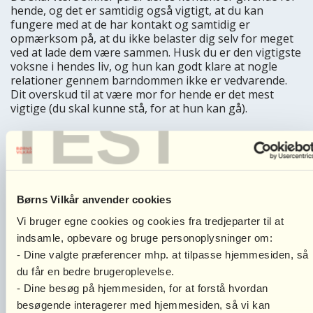
hende, og det er samtidig også vigtigt, at du kan
fungere med at de har kontakt og samtidig er
opmærksom på, at du ikke belaster dig selv for meget
ved at lade dem være sammen. Husk du er den vigtigste
voksne i hendes liv, og hun kan godt klare at nogle
relationer gennem barndommen ikke er vedvarende.
Dit overskud til at være mor for hende er det mest
TEST
vigtige (du skal kunne stå, for at hun kan gå).
Inden du beslutter dig for, om din datter fortsat skal se
din ekskæreste, vil jeg råde dig til at tale med andre om,
hvad du har hørt, at han har sagt til dig.
Siden jeg ikke ved hvad det er, han helt konkret har
Børns Vilkår anvender cookies
sagt, er det svært for mig at spore mig ind på
alvorsgraden. Uanset hvad han har sagt, vil jeg dog
Vi bruger egne cookies og cookies fra tredjeparter til at
anbefale dig at gå på opdagelse ift. at skelne mellem
indsamle, opbevare og bruge personoplysninger om:
hvad der reelt er blevet sagt, og hvad du muligvis tolker
- Dine valgte præferencer mhp. at tilpasse hjemmesiden, så
på. Det er også relevant at se nysgerrigt på om der er
du får en bedre brugeroplevelse.
sagt noget i et enkelt skænderi, der ikke er rart at høre,
men som er sagt i frustration, til forskel fra gentagne
- Dine besøg på hjemmesiden, for at forstå hvordan
udtalelser der kan give anledning til bekymring for din
besøgende interagerer med hjemmesiden, så vi kan