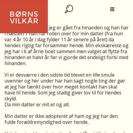
MIN EKSKÆRESTES RETTIGHEDER
Min ekskæreste og jeg er gået fra hinanden og han har
i næsten 7 haft far rollen over for min datter (fra hun
var 4 år 10 år i dag fylder 11 år senere på året) da
hendes rigtig far forsømmer hende. Min ekskæreste og
jeg har i 6 af årne boet sammen men valget at flytte fra
hinanden et halvt år før vi gjorde det endeligt forbi med
hinanden.
Vi er desværre i den sidste tid blevet en lille smule
uvenner og her under har han sagt nogle ting der gør
at jeg har tænkt over hvor meget kontakt han skal
have til hende. Som jeg stadig giver lov til for hendes
skyld.
Da min datter er mit et og alt.
Min datter er ikke adopteret af ham og jeg har den
fulde forældremyndighed over hende.