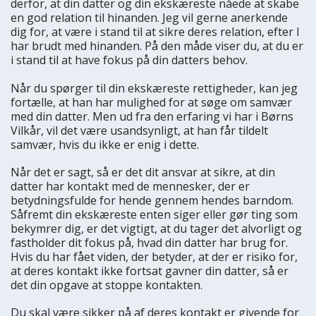
derfor, at din datter og din ekskæreste nåede at skabe
en god relation til hinanden. Jeg vil gerne anerkende
dig for, at være i stand til at sikre deres relation, efter I
har brudt med hinanden. På den måde viser du, at du er
i stand til at have fokus på din datters behov.
Når du spørger til din ekskæreste rettigheder, kan jeg
fortælle, at han har mulighed for at søge om samvær
med din datter. Men ud fra den erfaring vi har i Børns
Vilkår, vil det være usandsynligt, at han får tildelt
samvær, hvis du ikke er enig i dette.
Når det er sagt, så er det dit ansvar at sikre, at din
datter har kontakt med de mennesker, der er
betydningsfulde for hende gennem hendes barndom.
Såfremt din ekskæreste enten siger eller gør ting som
bekymrer dig, er det vigtigt, at du tager det alvorligt og
fastholder dit fokus på, hvad din datter har brug for.
Hvis du har fået viden, der betyder, at der er risiko for,
at deres kontakt ikke fortsat gavner din datter, så er
det din opgave at stoppe kontakten.
Du skal være sikker på af deres kontakt er givende for