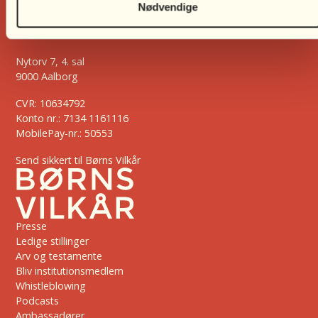
Nødvendige
Carl Blochs Gade 37
8000 Aarhus C
Nytorv 7, 4. sal
9000 Aalborg
CVR: 10634792
Konto nr.: 7134 1161116
MobilePay-nr.: 50553
Send sikkert til Børns Vilkår
Presse
Ledige stillinger
Arv og testamente
Bliv institutionsmedlem
Whistleblowing
Podcasts
Ambassadører