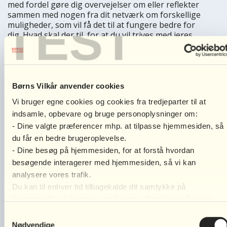
med fordel gøre dig overvejelser om eller reflekter
sammen med nogen fra dit netværk om forskellige
TEST
muligheder, som vil få det til at fungere bedre for
dig. Hvad skal der til, for at du vil trives med jeres
aftaler og hvor kan du gå på kompromis? Hvis dine
børns far ikke har interesse i at drøfte disse
muligheder med dig, og du har brug for, at aftaler om
samvær ændres, kan du få hjælp ved at rette
henvendelse til Familieretshuset. De vil kunne hjælpe
Børns Vilkår anvender cookies
jer med at få lavet samværsaftaler, som er til gavn for
Vi bruger egne cookies og cookies fra tredjeparter til at
børnene.
indsamle, opbevare og bruge personoplysninger om:
Du spørger til, hvad lovgivningen siger. Lovgivningen
- Dine valgte præferencer mhp. at tilpasse hjemmesiden, så
går ikke ind og diktere, hvordan aftaler om samvær
du får en bedre brugeroplevelse.
kommer i stand, altså hvordan aftaler skal ske.
- Dine besøg på hjemmesiden, for at forstå hvordan
Lovgivningen kan, via Familieretshuset hjælpe jer til
besøgende interagerer med hjemmesiden, så vi kan
faste samvær, som I skal følge.
analysere vores trafik.
Jeg håber, at dette har givet anledning til refleksion
Du kan til enhver tid tilbagekalde dit samtykke på
over dit spørgsmål og hvordan du kommer videre.
hjemmesiden. Læs mere om brugen af cookies på vores
hjemmeside ved at klikke ’Vis indstillinger’ herunder.
Samtykkevalg
De bedste hilsner
Nødvendige