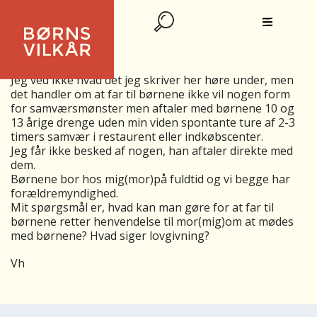
SAMVÆR
Hej
Jeg ved ikke hvad det jeg skriver her høre under, men
det handler om at far til børnene ikke vil nogen form
for samværsmønster men aftaler med børnene 10 og
13 årige drenge uden min viden spontante ture af 2-3
timers samvær i restaurent eller indkøbscenter.
Jeg får ikke besked af nogen, han aftaler direkte med
dem.
Børnene bor hos mig(mor)på fuldtid og vi begge har
forældremyndighed.
Mit spørgsmål er, hvad kan man gøre for at far til
børnene retter henvendelse til mor(mig)om at mødes
med børnene? Hvad siger lovgivning?
Vh