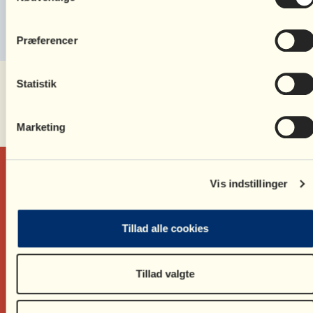
SkilsmisseBrevkassen
Præferencer
Statistik
Del denne side:
Marketing
Vis indstillinger
Tillad alle cookies
Ring på
35 55 55 59
Skriv til
bv@bornsvilkar.dk
Tillad valgte
Skriv til
medlem@bornsvilkar.dk
Trekronergade 26
2500 Valby