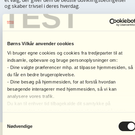
TEST
og skaber trivsel i deres hverdag.
Hvis I ikke kan gå i dialog om mulige ændringer, kan I
prøve at inddrage jeres netværk. Det kan ofte være en
hjælp, at tale med en uvildig omkring de beslutninger, I
skal tage. Derudover er der mange skilsmissefamilier,
der har erfaringer, de kan dele ud af, og det er ofte
Børns Vilkår anvender cookies
godt at lufte mulige løsninger med andre. Hvis dette
Vi bruger egne cookies og cookies fra tredjeparter til at
ikke er en mulighed for jer, eller I tænker, at det blot
skaber mere forvirring end klarsyn, så kan I vælge at
indsamle, opbevare og bruge personoplysninger om:
inddrage Familieretshuset. De kan hjælpe jer med at
- Dine valgte præferencer mhp. at tilpasse hjemmesiden, så
finde den bedste løsning, som har fokus på jeres børns
du får en bedre brugeroplevelse.
trivsel og hverdag.
- Dine besøg på hjemmesiden, for at forstå hvordan
De bedste hilsner
besøgende interagerer med hjemmesiden, så vi kan
analysere vores trafik.
SkilsmisseBrevkassen
Du kan til enhver tid tilbagekalde dit samtykke på
hjemmesiden. Læs mere om brugen af cookies på vores
hjemmeside ved at klikke ’Vis indstillinger’ herunder.
Samtykkevalg
Nødvendige