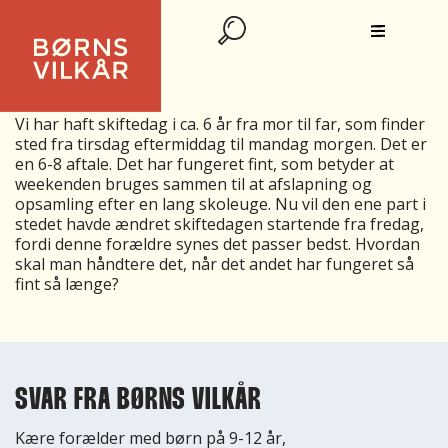
SKIFTEDAG FOR BØRNENE VED
SKILSMISSE
Vi har haft skiftedag i ca. 6 år fra mor til far, som finder
sted fra tirsdag eftermiddag til mandag morgen. Det er
en 6-8 aftale. Det har fungeret fint, som betyder at
weekenden bruges sammen til at afslapning og
opsamling efter en lang skoleuge. Nu vil den ene part i
stedet havde ændret skiftedagen startende fra fredag,
fordi denne forældre synes det passer bedst. Hvordan
skal man håndtere det, når det andet har fungeret så
fint så længe?
SVAR FRA BØRNS VILKÅR
Kære forælder med børn på 9-12 år,