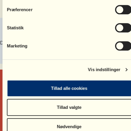
Del denne side:
Præferencer
Statistik
SKRIV EN KOMMENTAR
Du skal være
logget ind
for at skrive en kommentar.
Marketing
Vis indstillinger
Tillad alle cookies
Tillad valgte
Ring på
35 55 55 59
Skriv til
bv@bornsvilkar.dk
Skriv til
medlem@bornsvilkar.dk
Nødvendige
Trekronergade 26