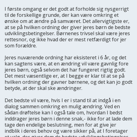
I første omgang er det godt at forholde sig nysgerrigt
til de forskellige grunde, der kan være omkring et
ønske om at ændre på samværet. Det allervigtigste er,
at se på hvilken ordning der giver jeres børn de bedste
udviklingsbetingelser. Børnenes trivsel skal være jeres
rettesnor, og ikke hvad der er mest retfærdigt for jer
som forældre.
Jeres nuværende ordning har eksisteret i 6 år, og det
kan sagtens være, at en ændring vil være gavnlig fore
jeres børn, også selvom det har fungeret rigtig godt.
Det mest væsentlige er, at I begge er klar til at se på
hvilken ordning der gavner børnene, og det kan jo godt
betyde, at der skal ske ændringer.
Det bedste vil være, hvis I er i stand til at indgå i en
dialog sammen omkring en mulig ændring. Ved en
sådan drøftelse kan I også tale om, hvordan I bedst
inddrager jeres børn i denne snak,- ikke for at lade dem
tage den endelige beslutning, men for at give jer
indblik i deres behov og være sikker på, at I foretager
et valg, der giver dem de bedste udviklingsbetingelser