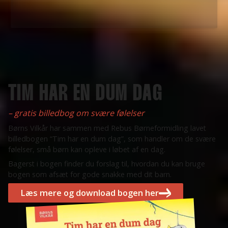
TIM HAR EN DUM DAG
– gratis billedbog om svære følelser
Børns Vilkår har sammen med Rebus Børneformidling lavet
billedbogen “Tim har en dum dag”, som handler om de svære
følelser, små børn kan opleve i løbet af en dag.
Bagerst i bogen finder du forslag til, hvordan du kan bruge
bogen som afsæt for gode snakke med dit barn.
Læs mere og download bogen her