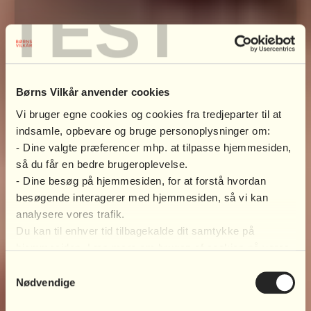
TEST
Børns Vilkår anvender cookies
Vi bruger egne cookies og cookies fra tredjeparter til at
indsamle, opbevare og bruge personoplysninger om:
- Dine valgte præferencer mhp. at tilpasse hjemmesiden,
så du får en bedre brugeroplevelse.
- Dine besøg på hjemmesiden, for at forstå hvordan
besøgende interagerer med hjemmesiden, så vi kan
analysere vores trafik.
Du kan til enhver tid tilbagekalde dit samtykke på
hjemmesiden. Læs mere om brugen af cookies på vores
FORÆLDREROLLEN
hjemmeside ved at klikke ’Vis indstillinger’ herunder.
Samtykkevalg
Mange forældre oplever fra tid til anden, at
Nødvendige
forældrerollen kan være særligt udmattende, eller
at ens børn opfører sig på en måde, der er svær