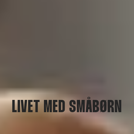
LIVET MED SMÅBØRN