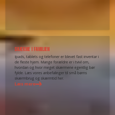
SKÆRME I FAMILIEN
Ipads, tablets og telefoner er blevet fast inventar i
de fleste hjem. Mange forældre er i tvivl om,
hvordan og hvor meget skærmene egentlig bør
fylde. Læs vores anbefalinger til små børns
skærmbrug og skærmtid her.
Læs mere