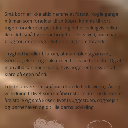
Små børn er ikke altid nemme at forstå. Nogle gange
må man som forælder til småbørn komme til kort.
Ingen forældre er perfekte, og det er heldigvis heller
ikke det, små børn har brug for. Det vi ved, børn har
brug for, er en tryg relation til dig som forælder.
Tryghed handler bl.a. om, at man føler sig ønsket,
værdsat, elsket og i sikkerhed hos sine forældre. Og at
man altid kan finde hjælp, hvis noget er for svært at
klare på egen hånd.
I dette univers om småbørn kan du finde viden, råd og
vejledning til livet som småbørnsforældre. Til de første
års store og små kriser, livet i vuggestuen, dagplejen
og børnehaven og dit lille barns udvikling.