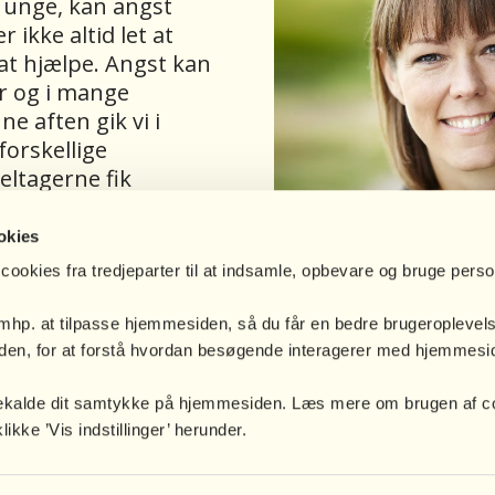
 unge, kan angst
 ikke altid let at
at hjælpe. Angst kan
r og i mange
e aften gik vi i
orskellige
ltagerne fik
der i
å til at hjælpe
Aftenens underviser 
okies
Malene Klindt Bohni
cookies fra tredjeparter til at indsamle, opbevare og bruge pers
specialiseret sig i b
e, der arbejder med
år arbejdet på en spec
 mhp. at tilpasse hjemmesiden, så du får en bedre brugeroplevel
gog, lærer,
og skrevet flere kap
en, for at forstå hvordan besøgende interagerer med hjemmesid
lrådgiver eller
bl.a. bogen “Støt ung
.
og fagprofessionelle”
bagekalde dit samtykke på hjemmesiden. Læs mere om brugen af c
kke ’Vis indstillinger’ herunder.