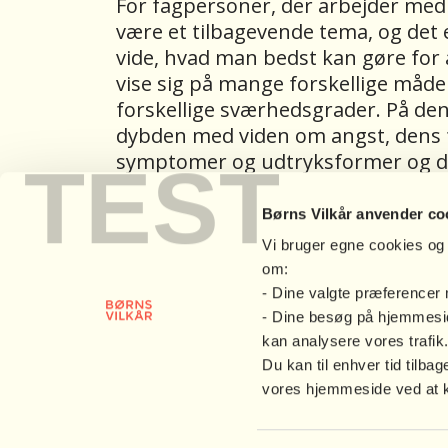
For fagpersoner, der arbejder med
være et tilbagevende tema, og det er
vide, hvad man bedst kan gøre for 
vise sig på mange forskellige måde
forskellige sværhedsgrader. På denn
dybden med viden om angst, dens f
symptomer og udtryksformer og de
TEST
kendskab til de mest effektive meto
angstbehandling, så de blev klædt p
Børns Vilkår anvender co
angstramte.
Vi bruger egne cookies og 
om:
Aftenen var særligt henvendt til d
- Dine valgte præferencer
unge, hvad enten det er som pæda
- Dine besøg på hjemmesid
sygeplejerske, læge, psykolog, socia
kan analysere vores trafik
studerende.
Du kan til enhver tid til
vores hjemmeside ved at kli