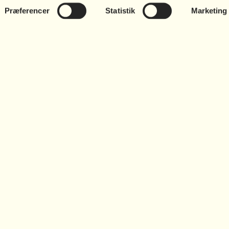
Præferencer
Statistik
Marketing
Presse
edige stillinger
Arv og testamente
liv institutionsmedlem
Whistleblowing
Podcasts
Ambassadører