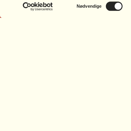
Samtykkevalg
Nødvendige
Ring på
35 55 55 59
Skriv til
bv@bornsvilkar.dk
Skriv til
medlem@bornsvilkar.dk
Trekronergade 26
L
2500 Valby
Carl Blochs Gade 37
B
8000 Aarhus C
Nytorv 7, 4. sal
9000 Aalborg