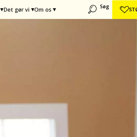
Søg
Det gør vi
Om os
ST