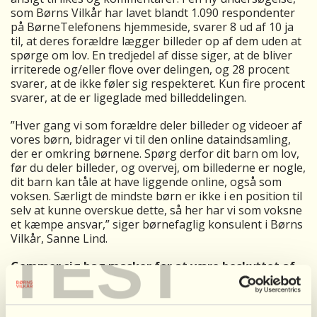
som Børns Vilkår har lavet blandt 1.090 respondenter
på BørneTelefonens hjemmeside, svarer 8 ud af 10 ja
til, at deres forældre lægger billeder op af dem uden at
spørge om lov. En tredjedel af disse siger, at de bliver
irriterede og/eller flove over delingen, og 28 procent
svarer, at de ikke føler sig respekteret. Kun fire procent
svarer, at de er ligeglade med billeddelingen.
”Hver gang vi som forældre deler billeder og videoer af
vores børn, bidrager vi til den online dataindsamling,
der er omkring børnene. Spørg derfor dit barn om lov,
før du deler billeder, og overvej, om billederne er nogle,
dit barn kan tåle at have liggende online, også som
voksen. Særligt de mindste børn er ikke i en position til
selv at kunne overskue dette, så her har vi som voksne
et kæmpe ansvar,” siger børnefaglig konsulent i Børns
Vilkår, Sanne Lind.
TEST
Gemmer sig bag masker for at være beskyttet af
ophavsretsloven
For at hjælpe forældre med at finde en balance i
billeddelingen, som børnene kan være med på, lancerer