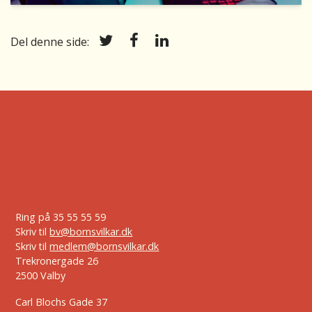
deres forældre har lyst til at dele billeder af dem. 44
procent synes, det er flovt og pinligt, 37 procent
bliver irriterede, mens 28 procent ikke føler sig
Del denne side:
respekteret, når det sker. 9 procent siger,
billeddelingen gør dem kede af det, og kun 4 procent
siger, de er ligeglade.
Ring på
35 55 55 59
Skriv til
bv@bornsvilkar.dk
Skriv til
medlem@bornsvilkar.dk
Trekronergade 26
2500 Valby
Carl Blochs Gade 37