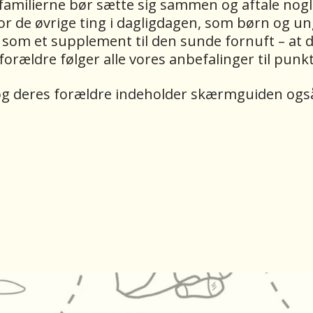
i familierne bør sætte sig sammen og aftale no
r de øvrige ting i dagligdagen, som børn og ung
om et supplement til den sunde fornuft – at de 
e forældre følger alle vores anbefalinger til pun
og deres forældre indeholder skærmguiden også 