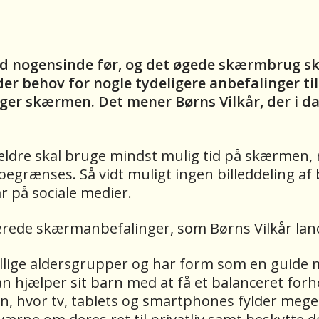
end nogensinde før, og det øgede skærmbrug s
 der behov for nogle tydeligere anbefalinger ti
ger skærmen. Det mener Børns Vilkår, der i d
rældre skal bruge mindst mulig tid på skærmen
 begrænses. Så vidt muligt ingen billeddeling 
 på sociale medier.
erede skærmanbefalinger, som Børns Vilkår lan
ellige aldersgrupper og har form som en guide m
an hjælper sit barn med at få et balanceret forho
gen, hvor tv, tablets og smartphones fylder mege