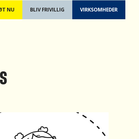
ØT NU
B
LIV FRIVILLIG
VIRKSOMHEDER
ES