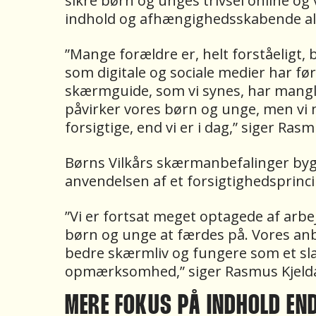
sikre børn og unges trivsel online o
indhold og afhængighedsskabende al
”Mange forældre er, helt forståeligt
som digitale og sociale medier har fø
skærmguide, som vi synes, har mangl
påvirker vores børn og unge, men vi m
forsigtige, end vi er i dag,” siger Rasm
Børns Vilkårs skærmanbefalinger byg
anvendelsen af et forsigtighedsprinc
”Vi er fortsat meget optagede af arb
børn og unge at færdes på. Vores anb
bedre skærmliv og fungere som et slag
opmærksomhed,” siger Rasmus Kjeld
MERE FOKUS PÅ INDHOLD E