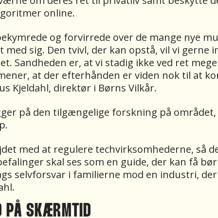
g værne om deres ret til privatliv samt beskyt
goritmer online.
, bekymrede og forvirrede over de mange nye mu
rt med sig. Den tvivl, der kan opstå, vil vi ge
et. Sandheden er, at vi stadig ikke ved ret me
ener, at der efterhånden er viden nok til at ko
us Kjeldahl, direktør i Børns Vilkår.
ger på den tilgængelige forskning på området,
ip.
ejdet med at regulere techvirksomhederne, så de
efalinger skal ses som en guide, der kan få bør
s selvforsvar i familierne mod en industri, der 
ahl.
ND PÅ SKÆRMTID