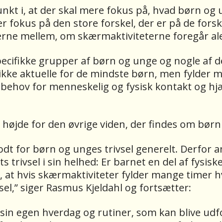
kt i, at der skal mere fokus på, hvad børn og
fokus på den store forskel, der er på de forskel
rne mellem, om skærmaktiviteterne foregår a
ecifikke grupper af børn og unge og nogle af de
x ikke aktuelle for de mindste børn, men fylder
behov for menneskelig og fysisk kontakt og hjæl
højde for den øvrige viden, der findes om børn 
godt for børn og unges trivsel generelt. Derfor a
trivsel i sin helhed: Er barnet en del af fysisk
, at hvis skærmaktiviteter fylder mange timer hve
el,” siger Rasmus Kjeldahl og fortsætter:
r sin egen hverdag og rutiner, som kan blive ud