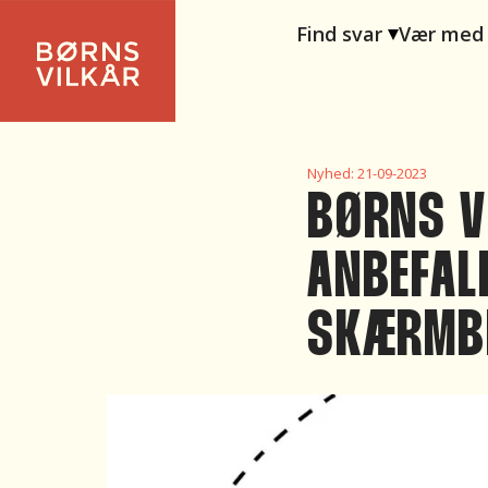
Find svar
Vær med
Nyhed:
21-09-2023
BØRNS V
ANBEFAL
SKÆRM