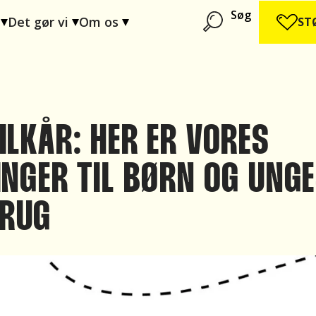
Søg
Det gør vi
Om os
ST
ILKÅR: HER ER VORES
INGER TIL BØRN OG UNG
BRUG