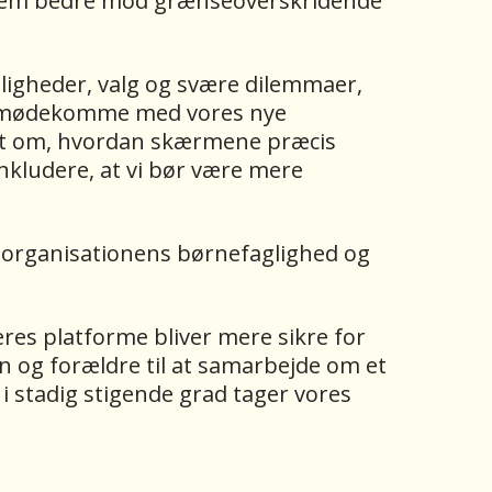
te dem bedre mod grænseoverskridende
ligheder, valg og svære dilemmaer,
rne imødekomme med vores nye
get om, hvordan skærmene præcis
nkludere, at vi bør være mere
 organisationens børnefaglighed og
res platforme bliver mere sikre for
n og forældre til at samarbejde om et
i stadig stigende grad tager vores