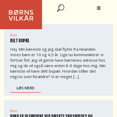
ANDET
Brev
DELT BOPÆL
Hej. Min kæreste og jeg skal flytte fra hinanden.
Vores børn er 10 og 4,5 år. Lige nu kommunikerer vi
fortsat fint. Jeg vil gerne have børnenes adresse hos
mig og de vil også være enten 8-9 dage hos mig. Min
kæreste vil have delt bopæl. Hvordan stiller det
mig/os som forældre? Vi er meget […]
LÆS MERE
Brev
HVAD ER ULEMPERNE VED DIREKTE SKILSMISSE? OG