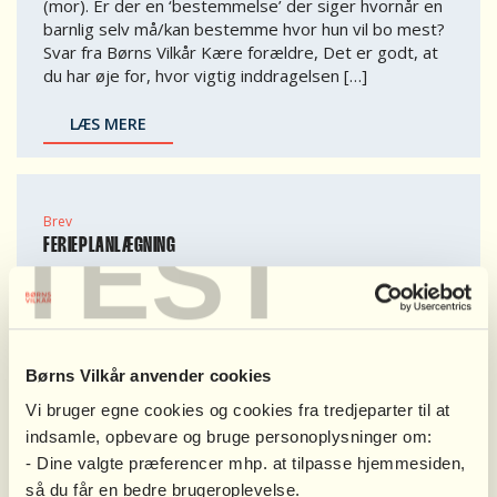
(mor). Er der en ‘bestemmelse’ der siger hvornår en
barnlig selv må/kan bestemme hvor hun vil bo mest?
Svar fra Børns Vilkår Kære forældre, Det er godt, at
du har øje for, hvor vigtig inddragelsen […]
LÆS MERE
Brev
TEST
FERIEPLANLÆGNING
Hej, Børnenes mor og jeg har været fra hinanden i 4
år. Når der planlægges sommerferie er aftalen at
medmindre vi når til enighed om de 3 uger skiftes vi
hvert år med at “bestemme” ugerne og dette skal
ske senest ved årsskiftet. I år er det mors tur til at
Børns Vilkår anvender cookies
bestemme og jeg har […]
Vi bruger egne cookies og cookies fra tredjeparter til at
indsamle, opbevare og bruge personoplysninger om:
LÆS MERE
- Dine valgte præferencer mhp. at tilpasse hjemmesiden,
så du får en bedre brugeroplevelse.