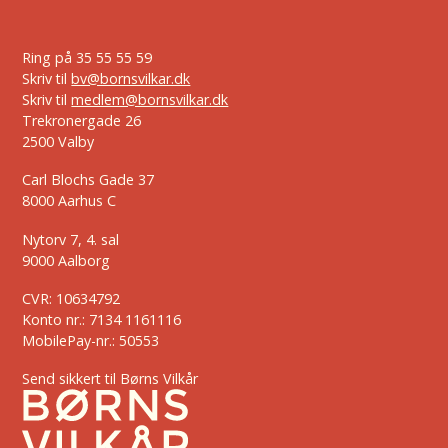
Ring på
35 55 55 59
Skriv til
bv@bornsvilkar.dk
Skriv til
medlem@bornsvilkar.dk
Trekronergade 26
2500 Valby
Carl Blochs Gade 37
8000 Aarhus C
Nytorv 7, 4. sal
9000 Aalborg
CVR: 10634792
Konto nr.: 7134 1161116
MobilePay-nr.: 50553
Send sikkert til Børns Vilkår