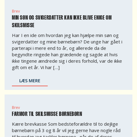
Brev
MIN SØN OG SVIGERDATTER KAN IKKE BLIVE ENIGE OM
SKILSMISSE
Har I en ide om hvordan jeg kan hjælpe min søn og
svigerdatter og mine børnebørn? De unge har gået i
parterapi i mere end to år, og allerede da de
begyndte ringede han grædende og sagde at hvis
ikke tingene ændrede sig i deres forhold, var de ikke
gift om et år. Vi har […]
LÆS MERE
Brev
FARMOR TIL SKILSMISSE BØRNEBØRN
Kære brevkasse Som bedsteforældre til to dejlige
børnebørn på 3 og 8 år vil jeg gerne have nogle råd
til hvordan jeg tackler børnene , når de af deres