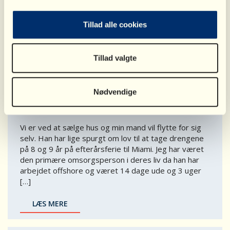
har en 12/2 ordning med en åben dør politik hos mig.
Far har indtil for et halvt år siden boet i nærheden,
men er nu flyttet list over en time væk med dårlig
Tillad alle cookies
transportmuligheder i ydertimerne. […]
LÆS MERE
Tillad valgte
Nødvendige
Brev
FERIE MIAMI MED FAR
Vi er ved at sælge hus og min mand vil flytte for sig
selv. Han har lige spurgt om lov til at tage drengene
på 8 og 9 år på efterårsferie til Miami. Jeg har været
den primære omsorgsperson i deres liv da han har
arbejdet offshore og været 14 dage ude og 3 uger
[…]
LÆS MERE