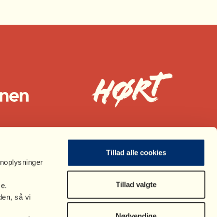
Tillad alle cookies
onoplysninger
Tillad valgte
se.
en, så vi
Nødvendige