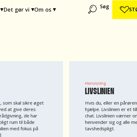
Søg
Det gør vi
Om os
ST
Henvisning
LIVSLINIEN
, som skal sikre øget
Hvis du, eller en pårøre
ved at give deres
hjælpe. Livslinien er et t
ådgivning, de har
chat. Livslinien værner
ligt rum til både
henvender sig og alle m
milien med fokus på
tavshedspligt.
]