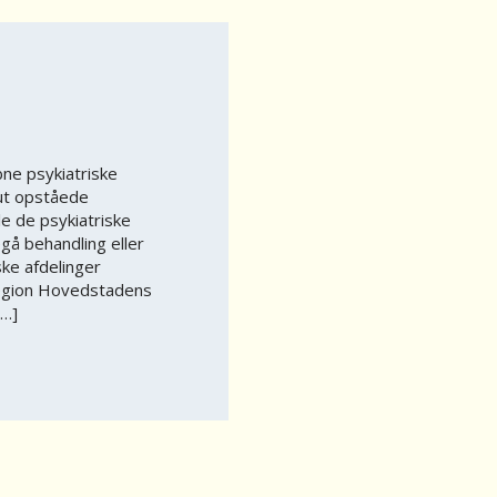
bne psykiatriske
kut opståede
le de psykiatriske
gå behandling eller
ske afdelinger
Region Hovedstadens
[…]