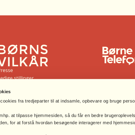
Presse
edige stillinger
Arv og testamente
okies
liv institutionsmedlem
Whistleblowing
cookies fra tredjeparter til at indsamle, opbevare og bruge pers
Podcasts
 mhp. at tilpasse hjemmesiden, så du får en bedre brugeroplevel
Ambassadører
en, for at forstå hvordan besøgende interagerer med hjemmesid
.