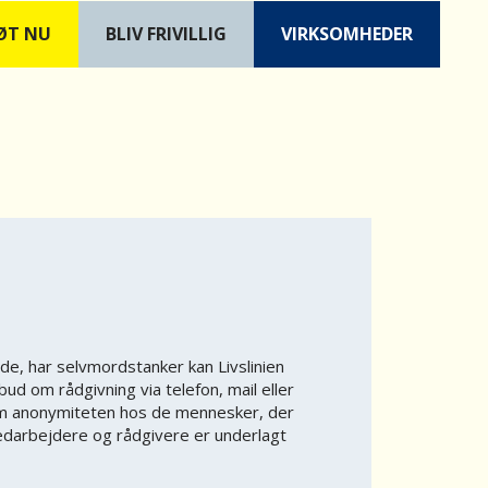
ØT NU
B
LIV FRIVILLIG
VIRKSOMHEDER
nde, har selvmordstanker kan Livslinien
ilbud om rådgivning via telefon, mail eller
 om anonymiteten hos de mennesker, der
edarbejdere og rådgivere er underlagt