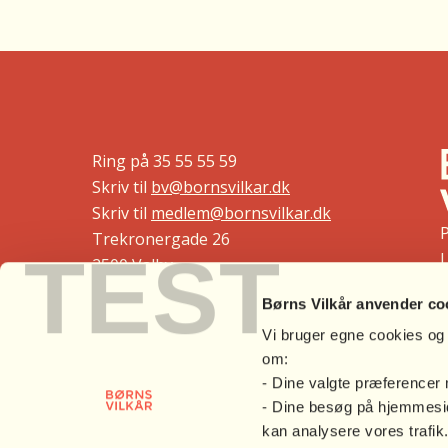
Ring på
35 55 55 59
Skriv til
bv@bornsvilkar.dk
Skriv til
medlem@bornsvilkar.dk
Trekronergade 26
TEST
L
2500 Valby
Børns Vilkår anvender co
Carl Blochs Gade 37
B
8000 Aarhus C
Vi bruger egne cookies og 
om:
Nytorv 7, 4. sal
- Dine valgte præferencer
9000 Aalborg
- Dine besøg på hjemmesid
kan analysere vores trafik