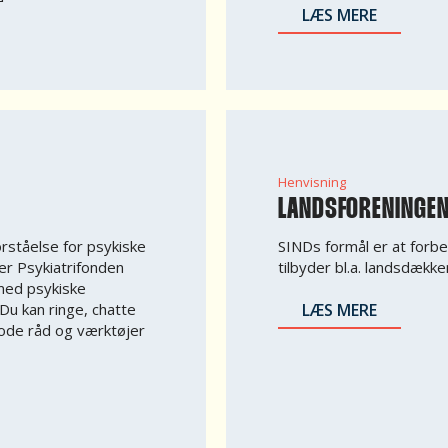
LÆS MERE
Henvisning
LANDSFORENINGEN
orståelse for psykiske
SINDs formål er at forbe
r Psykiatrifonden
tilbyder bl.a. landsdækk
med psykiske
u kan ringe, chatte
LÆS MERE
 gode råd og værktøjer