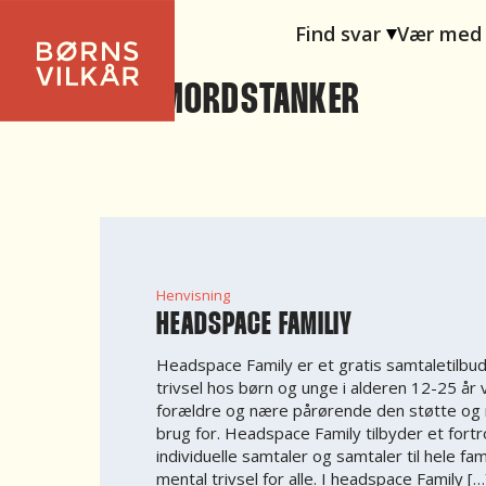
Find svar
Vær med
SELVMORDSTANKER
Henvisning
HEADSPACE FAMILIY
Headspace Family er et gratis samtaletilbud
trivsel hos børn og unge i alderen 12-25 år 
forældre og nære pårørende den støtte og r
brug for. Headspace Family tilbyder et fortro
individuelle samtaler og samtaler til hele fa
mental trivsel for alle. I headspace Family […