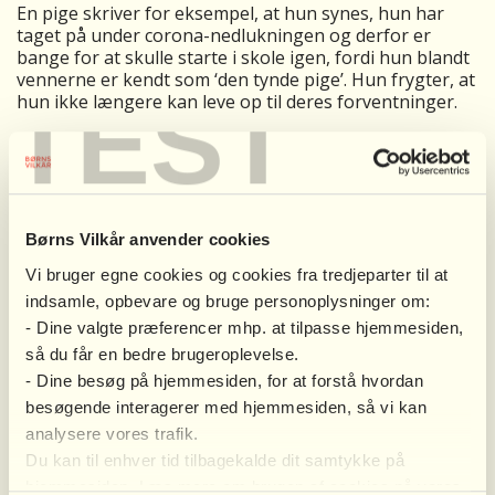
En pige skriver for eksempel, at hun synes, hun har
taget på under corona-nedlukningen og derfor er
bange for at skulle starte i skole igen, fordi hun blandt
vennerne er kendt som ‘den tynde pige’. Hun frygter, at
TEST
hun ikke længere kan leve op til deres forventninger.
”Eksemplet understreger, hvorfor det er så vigtigt, at vi
har fokus på at få alle godt tilbage i fællesskaberne i
den kommende tid. For mange børn og unge vil
den sociale muskel være ude af træning, og flere vil
opleve usikkerhed og angst for, om det hele nu også
Børns Vilkår anvender cookies
bliver som før,” siger Sanne Lind, som samtidig peger
Vi bruger egne cookies og cookies fra tredjeparter til at
på, at nogle børn også vil opleve en bekymring for, om
de er kommet bagud i skolen.
indsamle, opbevare og bruge personoplysninger om:
- Dine valgte præferencer mhp. at tilpasse hjemmesiden,
Sådan kan forældre bakke op om
så du får en bedre brugeroplevelse.
klassefællesskabet
- Dine besøg på hjemmesiden, for at forstå hvordan
Skolen spiller en nøglerolle i trivselsarbejdet, men også
forældrene kan gøre meget, siger Sanne Lind:
besøgende interagerer med hjemmesiden, så vi kan
analysere vores trafik.
”Nogle børn vil måske i starten have brug for
Du kan til enhver tid tilbagekalde dit samtykke på
særaftaler, som forældre kan aftale nærmere med
hjemmesiden. Læs mere om brugen af cookies på vores