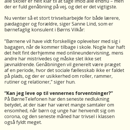
alle skoler er helt klar til at tage imod alle endnu – men
der er fuld genåbning på vej, og det er det vigtigste.
Nu venter så et stort trivselsarbejde for både lærere,
pædagoger og forældre, siger Sanne Lind, som er
børnefaglig konsulent i Børns Vilkår:
”Børnene vil have vidt forskellige oplevelser med sig i
bagagen, når de kommer tilbage i skole. Nogle har haft
det helt fint derhjemme med onlineundervisning, mens
andre har mistrivedes og måske slet ikke set
jævnaldrende. Genåbningen vil generelt være præget
af en periode, hvor det sociale fællesskab ikke er faldet
på plads, og der er usikkerhed om roller, rammer,
rutiner og relationer,” siger hun.
“Kan jeg leve op til vennernes forventninger?”
På BørneTelefonen har den seneste nedlukning
betydet, at der især har været mange samtaler om
ensomhed, når børn og unge har henvendt sig om
corona, og den seneste måned har trivsel i klassen
også fyldt meget.