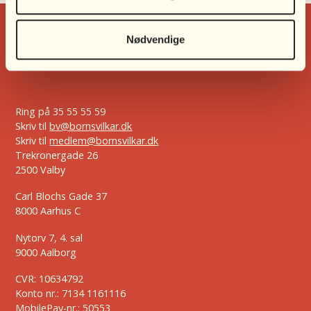
Nødvendige
Ring på
35 55 55 59
Skriv til
bv@bornsvilkar.dk
Skriv til
medlem@bornsvilkar.dk
Trekronergade 26
2500 Valby
Carl Blochs Gade 37
8000 Aarhus C
Nytorv 7, 4. sal
9000 Aalborg
CVR: 10634792
Konto nr.: 7134 1161116
MobilePay-nr.: 50553