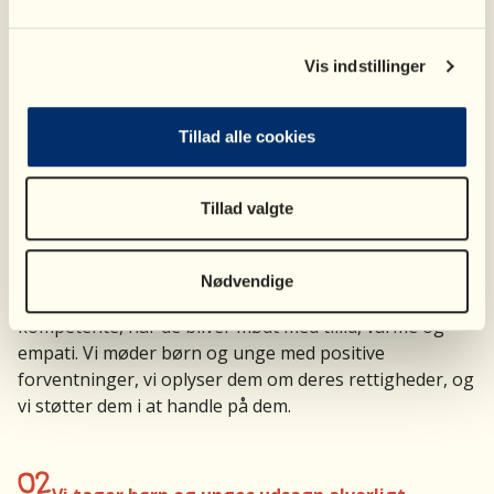
de voksnes ansvar at sikre, at de rette betingelser og
muligheder for at deltage og handle er til stede for
børn og unge.
Vis indstillinger
Tillad alle cookies
01
Vi møder børn og unge med tillid og tro på, at
Tillad valgte
de er kompetente
Nødvendige
Vi tror på, at alle børn og unge er stærke og
kompetente, når de bliver mødt med tillid, varme og
empati. Vi møder børn og unge med positive
forventninger, vi oplyser dem om deres rettigheder, og
vi støtter dem i at handle på dem.
02