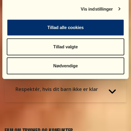
Sæt ord på dit barns følelser og
Vis indstillinger
oplevelser
Tillad alle cookies
Husk, at din krop siger lige så meget
som ord
Tillad valgte
Sig undskyld
Nødvendige
Respektér, hvis dit barn ikke er klar