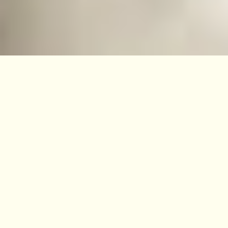
MERE OM KONFLIKTER OG SKÆLDUD
SÅDAN UNDGÅR DU AT SKÆLDE UD
Du er ikke den eneste, der nogle gange mærker,
at du er ved at buldre over af irritation, når dit barn
kaster med maden eller ikke vil have flyverdragt
på. Når man bliver fyldt op af frustration, er der
ikke så langt til at forfalde til skældud – især hvis
man i forvejen er presset.