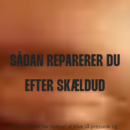
SÅDAN REPARERER DU
EFTER SKÆLDUD
Mange forældre har oplevet at blive så pressede og