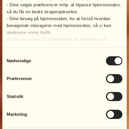
- Dine valgte præferencer mhp. at tilpasse hjemmesiden,
så du får en bedre brugeroplevelse.
- Dine besøg på hjemmesiden, for at forstå hvordan
besøgende interagerer med hjemmesiden, så vi kan
analysere vores trafik.
Du kan til enhver tid tilbagekalde dit samtykke på
hjemmesiden. Læs mere om brugen af cookies på vores
hjemmeside ved at klikke ’Vis indstillinger’ herunder.
Samtykkevalg
Nødvendige
Præferencer
Statistik
Trøst dit barn
Marketing