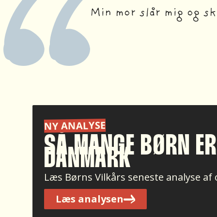
Min mor slår mig og sk
NY ANALYSE
SÅ MANGE BØRN ER
DANMARK
Læs Børns Vilkårs seneste analyse af
Læs analysen