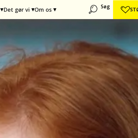
Søg
Det gør vi
Om os
ST