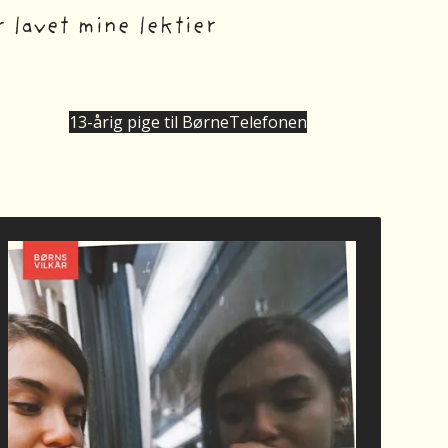
 lavet mine lektier
13-årig pige til BørneTelefonen