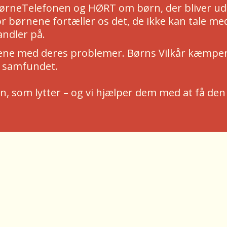
 BørneTelefonen og HØRT om børn, der bliver ud
 børnene fortæller os det, de ikke kan tale med
ndler på.
ene med deres problemer. Børns Vilkår kæmper f
f samfundet.
ld én, som lytter – og vi hjælper dem med at få d