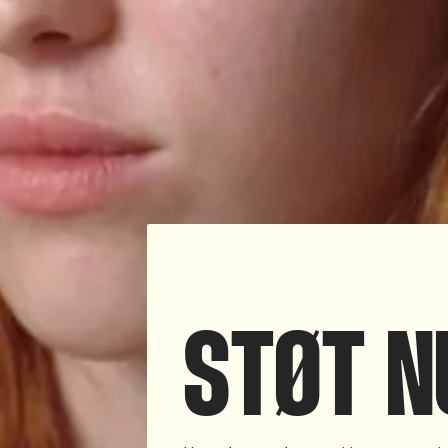
STØT N