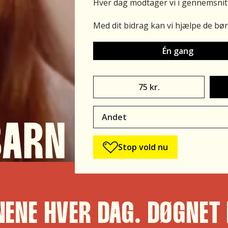
Hver dag modtager vi i gennemsnit
Med dit bidrag kan vi hjælpe de bø
Hvor
Én gang
ofte?
Beløb
75 kr.
–
enkeltdonation
Andet
*
BARN
UDSAT FO
Stop vold nu
NENE HVER DAG. DØGNET