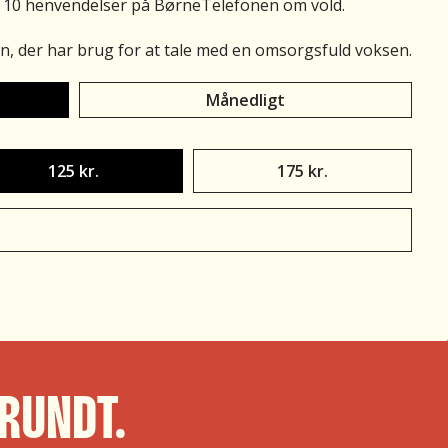
 10 henvendelser på BørneTelefonen om vold.
rn, der har brug for at tale med en omsorgsfuld voksen.
Månedligt
125 kr.
175 kr.
R VOLD
 RUNDT.