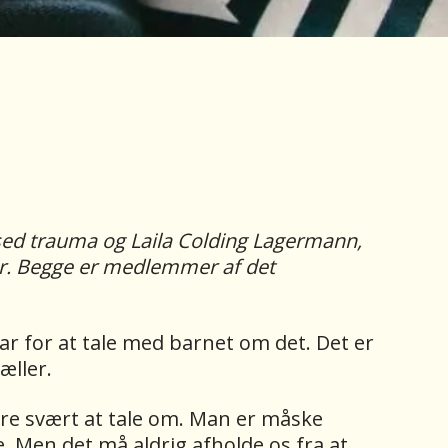
sed trauma og Laila Colding Lagermann,
er. Begge er medlemmer af det
svar for at tale med barnet om det. Det er
æller.
re svært at tale om. Man er måske
. Men det må aldrig afholde os fra at