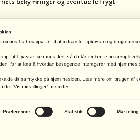
nets bekymringer og eventuelle frygt
et om, at forandring er mulig
okies
cookies fra tredjeparter til at indsamle, opbevare og bruge pers
t italesætte deres deres værdier og styrker
 mhp. at tilpasse hjemmesiden, så du får en bedre brugeroplevel
en, for at forstå hvordan besøgende interagerer med hjemmesid
.
bagekalde dit samtykke på hjemmesiden. Læs mere om brugen af c
 rollemodeller
kke ’Vis indstillinger’ herunder.
Præferencer
Statistik
Marketing