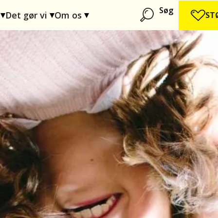
Søg
Det gør vi
Om os
ST