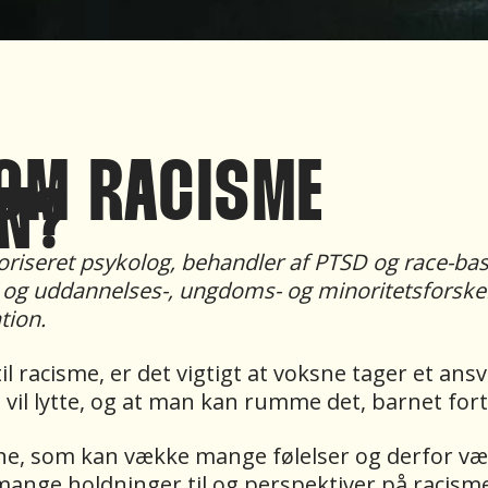
 OM RACISME
AN?
riseret psykolog, behandler af PTSD og race-ba
. og uddannelses-, ungdoms- og minoritetsforsk
ation.
til racisme, er det vigtigt at voksne tager et an
 vil lytte, og at man kan rumme det, barnet fort
e, som kan vække mange følelser og derfor væ
mange holdninger til og perspektiver på racisme