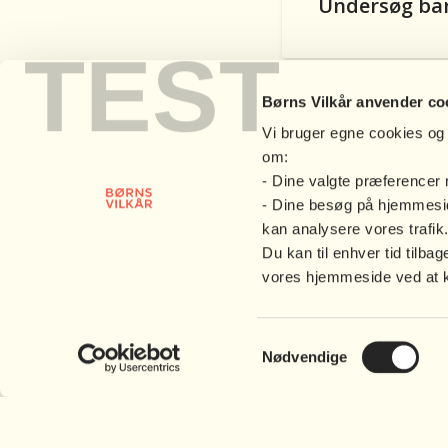
Undersøg bar
TEST
Tal med barn
Børns Vilkår anvender co
Vi bruger egne cookies og 
om:
Støt børn i a
- Dine valgte præferencer
- Dine besøg på hjemmesid
kan analysere vores trafik
Du kan til enhver tid til
De voksne er
vores hjemmeside ved at kli
Samtykkevalg
Nødvendige