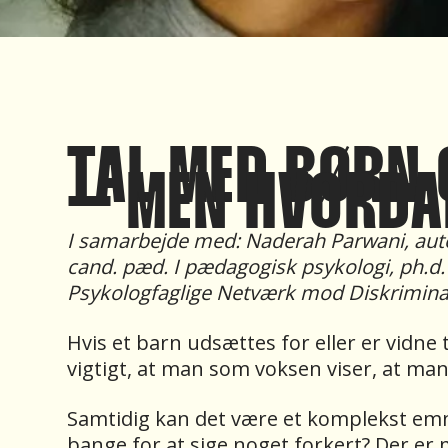
TAL MED BØRN
– MEN HVORD
I samarbejde med: Naderah Parwani, auto
cand. pæd. I pædagogisk psykologi, ph.d
Psykologfaglige Netværk mod Diskrimin
Hvis et barn udsættes for eller er vidne 
vigtigt, at man som voksen viser, at man
Samtidig kan det være et komplekst emn
bange for at sige noget forkert? Der er 