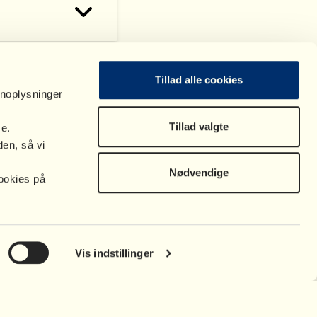
Tillad alle cookies
onoplysninger
Tillad valgte
se.
en, så vi
Nødvendige
ookies på
Vis indstillinger