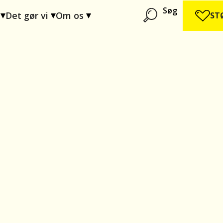
Søg
Det gør vi
Om os
ST