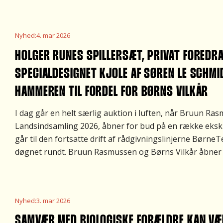
Nyhed
:
4. mar 2026
HOLGER RUNES SPILLERSÆT, PRIVAT FOREDR
SPECIALDESIGNET KJOLE AF SØREN LE SCHM
HAMMEREN TIL FORDEL FOR BØRNS VILKÅR
I dag går en helt særlig auktion i luften, når Bruun Ras
Landsindsamling 2026, åbner for bud på en række eksklu
går til den fortsatte drift af rådgivningslinjerne Børn
døgnet rundt. Bruun Rasmussen og Børns Vilkår åbner 
Nyhed
:
3. mar 2026
SAMVÆR MED BIOLOGISKE FORÆLDRE KAN VÆ