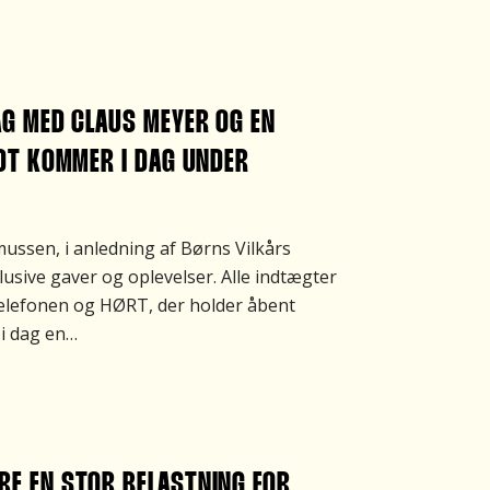
AG MED CLAUS MEYER OG EN
IDT KOMMER I DAG UNDER
mussen, i anledning af Børns Vilkårs
sive gaver og oplevelser. Alle indtægter
eTelefonen og HØRT, der holder åbent
i dag en…
RE EN STOR BELASTNING FOR