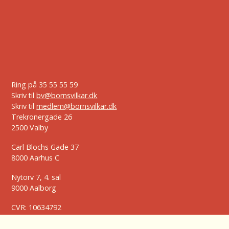
Ring på
35 55 55 59
Skriv til
bv@bornsvilkar.dk
Skriv til
medlem@bornsvilkar.dk
Trekronergade 26
2500 Valby
Carl Blochs Gade 37
8000 Aarhus C
Nytorv 7, 4. sal
9000 Aalborg
CVR: 10634792
Konto nr.: 7134 1161116
MobilePay-nr.: 50553