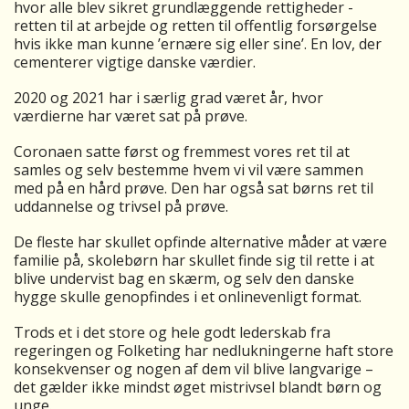
hvor alle blev sikret grundlæggende rettigheder -
retten til at arbejde og retten til offentlig forsørgelse
hvis ikke man kunne ’ernære sig eller sine’. En lov, der
cementerer vigtige danske værdier.
2020 og 2021 har i særlig grad været år, hvor
værdierne har været sat på prøve.
Coronaen satte først og fremmest vores ret til at
samles og selv bestemme hvem vi vil være sammen
med på en hård prøve. Den har også sat børns ret til
uddannelse og trivsel på prøve.
De fleste har skullet opfinde alternative måder at være
familie på, skolebørn har skullet finde sig til rette i at
blive undervist bag en skærm, og selv den danske
hygge skulle genopfindes i et onlinevenligt format.
Trods et i det store og hele godt lederskab fra
regeringen og Folketing har nedlukningerne haft store
konsekvenser og nogen af dem vil blive langvarige –
det gælder ikke mindst øget mistrivsel blandt børn og
unge.