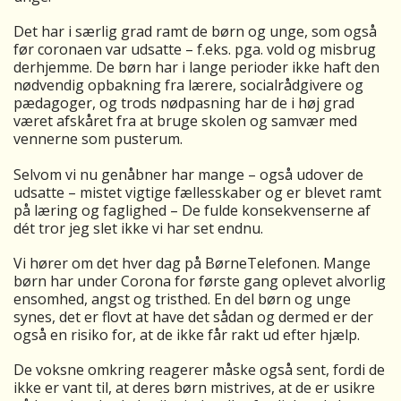
Det har i særlig grad ramt de børn og unge, som også
før coronaen var udsatte – f.eks. pga. vold og misbrug
derhjemme. De børn har i lange perioder ikke haft den
nødvendig opbakning fra lærere, socialrådgivere og
pædagoger, og trods nødpasning har de i høj grad
været afskåret fra at bruge skolen og samvær med
vennerne som pusterum.
Selvom vi nu genåbner har mange – også udover de
udsatte – mistet vigtige fællesskaber og er blevet ramt
på læring og faglighed – De fulde konsekvenserne af
dét tror jeg slet ikke vi har set endnu.
Vi hører om det hver dag på BørneTelefonen. Mange
børn har under Corona for første gang oplevet alvorlig
ensomhed, angst og tristhed. En del børn og unge
synes, det er flovt at have det sådan og dermed er der
også en risiko for, at de ikke får rakt ud efter hjælp.
De voksne omkring reagerer måske også sent, fordi de
ikke er vant til, at deres børn mistrives, at de er usikre