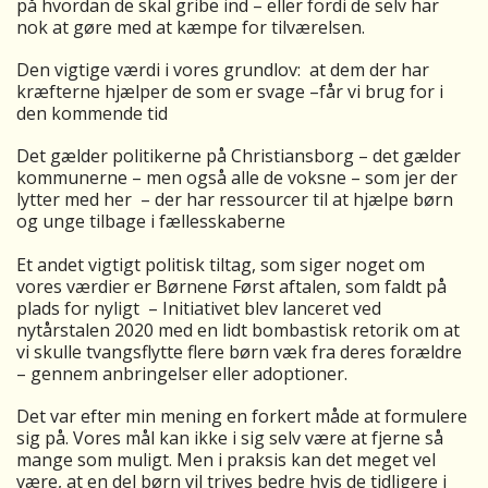
på hvordan de skal gribe ind – eller fordi de selv har
nok at gøre med at kæmpe for tilværelsen.
Den vigtige værdi i vores grundlov: at dem der har
kræfterne hjælper de som er svage –får vi brug for i
den kommende tid
Det gælder politikerne på Christiansborg – det gælder
kommunerne – men også alle de voksne – som jer der
lytter med her – der har ressourcer til at hjælpe børn
og unge tilbage i fællesskaberne
Et andet vigtigt politisk tiltag, som siger noget om
vores værdier er Børnene Først aftalen, som faldt på
plads for nyligt – Initiativet blev lanceret ved
nytårstalen 2020 med en lidt bombastisk retorik om at
vi skulle tvangsflytte flere børn væk fra deres forældre
– gennem anbringelser eller adoptioner.
Det var efter min mening en forkert måde at formulere
sig på. Vores mål kan ikke i sig selv være at fjerne så
mange som muligt. Men i praksis kan det meget vel
være, at en del børn vil trives bedre hvis de tidligere i