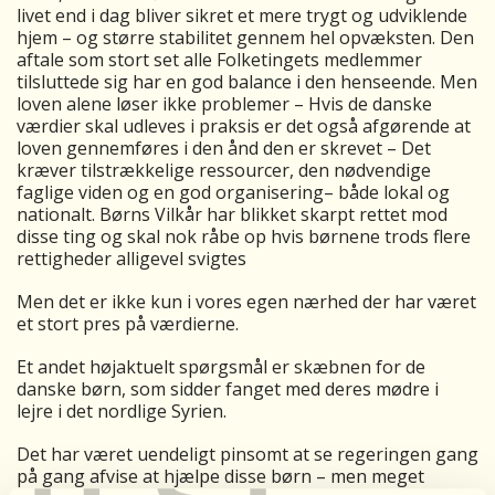
livet end i dag bliver sikret et mere trygt og udviklende
hjem – og større stabilitet gennem hel opvæksten. Den
aftale som stort set alle Folketingets medlemmer
tilsluttede sig har en god balance i den henseende. Men
loven alene løser ikke problemer – Hvis de danske
værdier skal udleves i praksis er det også afgørende at
loven gennemføres i den ånd den er skrevet – Det
kræver tilstrækkelige ressourcer, den nødvendige
faglige viden og en god organisering– både lokal og
nationalt. Børns Vilkår har blikket skarpt rettet mod
disse ting og skal nok råbe op hvis børnene trods flere
rettigheder alligevel svigtes
Men det er ikke kun i vores egen nærhed der har været
et stort pres på værdierne.
Et andet højaktuelt spørgsmål er skæbnen for de
danske børn, som sidder fanget med deres mødre i
lejre i det nordlige Syrien.
Det har været uendeligt pinsomt at se regeringen gang
på gang afvise at hjælpe disse børn – men meget