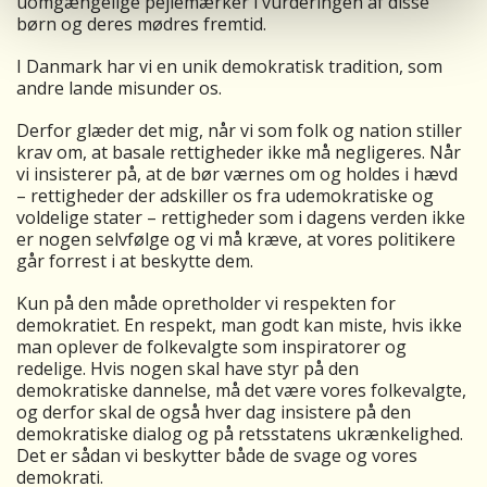
uomgængelige pejlemærker i vurderingen af disse
børn og deres mødres fremtid.
I Danmark har vi en unik demokratisk tradition, som
andre lande misunder os.
Derfor glæder det mig, når vi som folk og nation stiller
krav om, at basale rettigheder ikke må negligeres. Når
vi insisterer på, at de bør værnes om og holdes i hævd
– rettigheder der adskiller os fra udemokratiske og
voldelige stater – rettigheder som i dagens verden ikke
er nogen selvfølge og vi må kræve, at vores politikere
går forrest i at beskytte dem.
Kun på den måde opretholder vi respekten for
demokratiet. En respekt, man godt kan miste, hvis ikke
man oplever de folkevalgte som inspiratorer og
redelige. Hvis nogen skal have styr på den
demokratiske dannelse, må det være vores folkevalgte,
og derfor skal de også hver dag insistere på den
demokratiske dialog og på retsstatens ukrænkelighed.
Det er sådan vi beskytter både de svage og vores
demokrati.