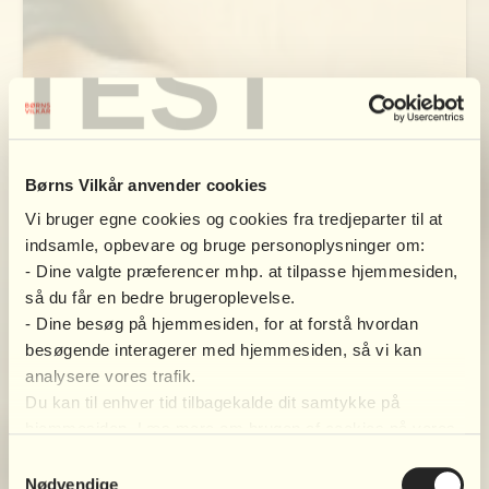
TEST
Børns Vilkår anvender cookies
Vi bruger egne cookies og cookies fra tredjeparter til at
indsamle, opbevare og bruge personoplysninger om:
- Dine valgte præferencer mhp. at tilpasse hjemmesiden,
så du får en bedre brugeroplevelse.
- Dine besøg på hjemmesiden, for at forstå hvordan
besøgende interagerer med hjemmesiden, så vi kan
analysere vores trafik.
Du kan til enhver tid tilbagekalde dit samtykke på
hjemmesiden. Læs mere om brugen af cookies på vores
hjemmeside ved at klikke ’Vis indstillinger’ herunder.
Samtykkevalg
Nødvendige