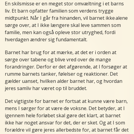
En skilsmisse er en meget stor omvæltning i et barns
liv. Et barn opfatter familien som verdens trygge
midtpunkt. Når I går fra hinanden, vil barnet ikke alene
sørge over, at I ikke længere skal leve sammen som
familie, men kan også opleve stor utryghed, fordi
hverdagen ændrer sig fundamentalt.
Barnet har brug for at mærke, at det er i orden at
sørge over tabene og blive vred over de mange
forandringer. Derfor er det afgørende, at I forsøger at
rumme barnets tanker, følelser og reaktioner. Det
gælder uanset, hvilken alder barnet har, og hvordan
jeres samliv har været op til bruddet.
Det vigtigste for barnet er fortsat at kunne være barn,
mens I sørger for at være de voksne. Det betyder, at I
igennem hele forløbet skal gøre det klart, at barnet
ikke har noget ansvar for det, der er sket. Og at I som
forældre vil gøre jeres allerbedste for, at barnet får det