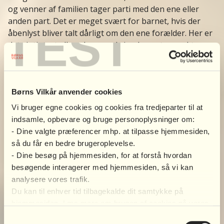
og venner af familien tager parti med den ene eller
anden part. Det er meget svært for barnet, hvis der
TEST
åbenlyst bliver talt dårligt om den ene forælder. Her er
det vigtigt, at alle voksne omkring barnet respekterer
barnets loyalitet over for begge forældre. Giv venner
og familie besked om, at I ikke ønsker at jeres barn
skal høre nogen tale dårligt om deres forældre. Stop
samtalen, og sig undskyld til barnet, hvis det alligevel
Børns Vilkår anvender cookies
sker.
Vi bruger egne cookies og cookies fra tredjeparter til at
indsamle, opbevare og bruge personoplysninger om:
- Dine valgte præferencer mhp. at tilpasse hjemmesiden,
så du får en bedre brugeroplevelse.
- Dine besøg på hjemmesiden, for at forstå hvordan
BØRNS VILKÅRS ANBEFALINGER TIL AT STØTTE BØRNENE I
besøgende interagerer med hjemmesiden, så vi kan
SKILSMISSENS FØRSTE TID
analysere vores trafik.
Du kan til enhver tid tilbagekalde dit samtykke på
Både snakken med børnene og den første tid derefter
hjemmesiden. Læs mere om brugen af cookies på vores
kan være fyldt med mange spørgsmål, overvejelser og
hjemmeside ved at klikke ’Vis indstillinger’ herunder.
reaktioner fra både børn og voksne. Vi har samlet
Samtykkevalg