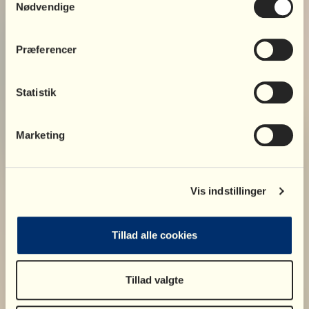
Nødvendige
vores råd her:
Gode råd til at fortælle barnet om
Præferencer
skilsmissen
Statistik
Gode råd til at støtte barnet efter
bruddet
Marketing
Særligt om små børn
Vis indstillinger
Tillad alle cookies
Tillad valgte