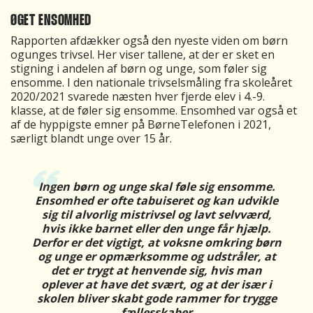
ØGET ENSOMHED
Rapporten afdækker også den nyeste viden om børn
ogunges trivsel. Her viser tallene, at der er sket en
stigning i andelen af børn og unge, som føler sig
ensomme. I den nationale trivselsmåling fra skoleåret
2020/2021 svarede næsten hver fjerde elev i 4.-9.
klasse, at de føler sig ensomme. Ensomhed var også et
af de hyppigste emner på BørneTelefonen i 2021,
særligt blandt unge over 15 år.
Ingen børn og unge skal føle sig ensomme.
Ensomhed er ofte tabuiseret og kan udvikle
sig til alvorlig mistrivsel og lavt selvværd,
hvis ikke barnet eller den unge får hjælp.
Derfor er det vigtigt, at voksne omkring børn
og unge er opmærksomme og udstråler, at
det er trygt at henvende sig, hvis man
oplever at have det svært, og at der især i
skolen bliver skabt gode rammer for trygge
fællesskaber