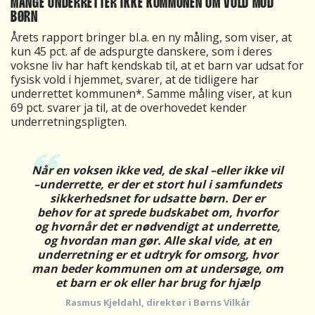
MANGE UNDERRETTER IKKE KOMMUNEN OM VOLD MOD
BØRN
Årets rapport bringer bl.a. en ny måling, som viser, at
kun 45 pct. af de adspurgte danskere, som i deres
voksne liv har haft kendskab til, at et barn var udsat for
fysisk vold i hjemmet, svarer, at de tidligere har
underrettet kommunen*. Samme måling viser, at kun
69 pct. svarer ja til, at de overhovedet kender
underretningspligten.
Når en voksen ikke ved, de skal –eller ikke vil
–underrette, er der et stort hul i samfundets
sikkerhedsnet for udsatte børn. Der er
behov for at sprede budskabet om, hvorfor
og hvornår det er nødvendigt at underrette,
og hvordan man gør. Alle skal vide, at en
underretning er et udtryk for omsorg, hvor
man beder kommunen om at undersøge, om
et barn er ok eller har brug for hjælp
Rasmus Kjeldahl, direktør i Børns Vilkår