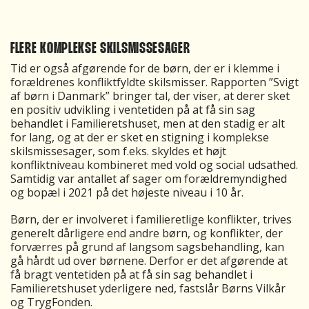
FLERE KOMPLEKSE SKILSMISSESAGER
Tid er også afgørende for de børn, der er i klemme i
forældrenes konfliktfyldte skilsmisser. Rapporten ”Svigt
af børn i Danmark” bringer tal, der viser, at derer sket
en positiv udvikling i ventetiden på at få sin sag
behandlet i Familieretshuset, men at den stadig er alt
for lang, og at der er sket en stigning i komplekse
skilsmissesager, som f.eks. skyldes et højt
konfliktniveau kombineret med vold og social udsathed.
Samtidig var antallet af sager om forældremyndighed
og bopæl i 2021 på det højeste niveau i 10 år.
Børn, der er involveret i familieretlige konflikter, trives
generelt dårligere end andre børn, og konflikter, der
forværres på grund af langsom sagsbehandling, kan
gå hårdt ud over børnene. Derfor er det afgørende at
få bragt ventetiden på at få sin sag behandlet i
Familieretshuset yderligere ned, fastslår Børns Vilkår
og TrygFonden.