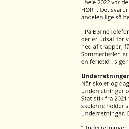
I hele 2022 var d
HØRT. Det svarer t
andelen lige så h
”På BørneTelefon
der er udsat for 
ned af trapper, f
Sommerferien er 
en ferietid”, sige
Underretninger
Når skoler og dag
underretninger o
Statistik fra 2021
skolerne holder so
underretninger. D
”Underretninger 