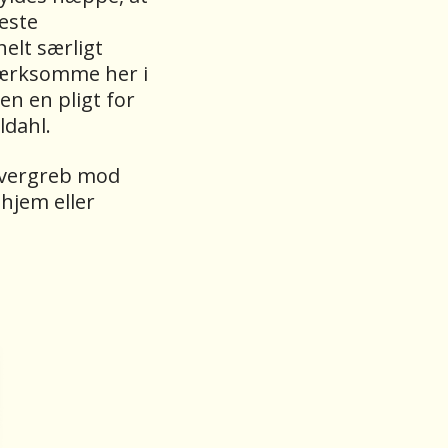
leste
helt særligt
mærksomme her i
en en pligt for
ldahl.
 overgreb mod
shjem eller