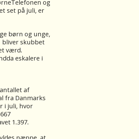
BørneTelefonen og
t set på juli, er
nge børn og unge,
n bliver skubbet
et værd.
dda eskalere i
antallet af
al fra Danmarks
i juli, hvor
 667
avet 1.397.
kyldes næppe, at