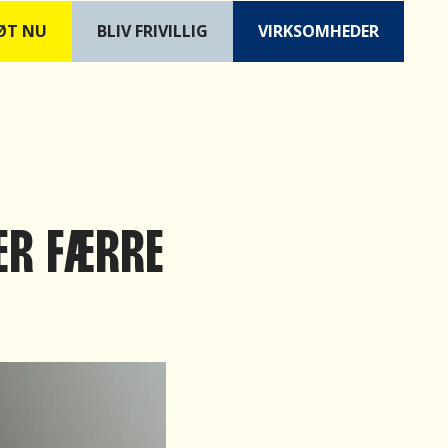
ØT NU
B
LIV FRIVILLIG
VIRKSOMHEDER
ER FÆRRE