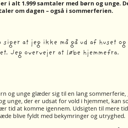
 der i alt 1.999 samtaler med børn og unge. De
taler om dagen – også i sommerferien.
n siger at jeg ikke må gå ud af huset og
et. Jeg overvejer at løbe hjemmefra.
rn og unge glæder sig til en lang sommerferie,
og unge, der er udsat for vold i hjemmet, kan
vær tid at komme igennem. Udsigten til mere ti
glæde blive fyldt med bekymringer og utryghed.