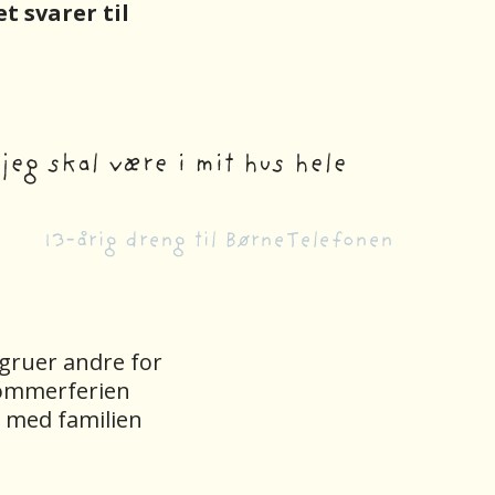
t svarer til
 jeg skal være i mit hus hele
13-årig dreng til BørneTelefonen
 gruer andre for
 sommerferien
d med familien