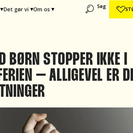
Søg
Det gør vi
Om os
ST
D BØRN STOPPER IKKE I
ERIEN – ALLIGEVEL ER D
TNINGER