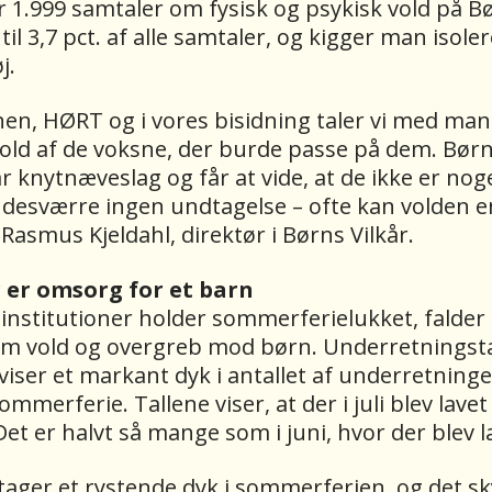
er 1.999 samtaler om fysisk og psykisk vold på 
il 3,7 pct. af alle samtaler, og kigger man isolere
øj.
en, HØRT og i vores bisidning taler vi med ma
vold af de voksne, der burde passe på dem. Bør
år knytnæveslag og får at vide, at de ikke er nog
desværre ingen undtagelse – ofte kan volden en
r Rasmus Kjeldahl, direktør i Børns Vilkår.
 er omsorg for et barn
institutioner holder sommerferielukket, falder 
m vold og overgreb mod børn. Underretningst
 viser et markant dyk i antallet af underretninger 
mmerferie. Tallene viser, at der i juli blev lavet
et er halvt så mange som i juni, hvor der blev l
tager et rystende dyk i sommerferien, og det s