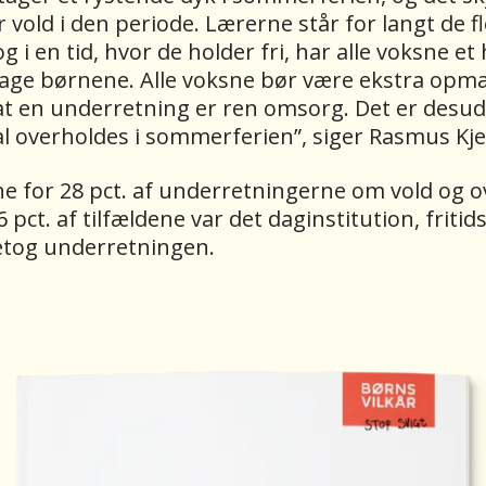
 vold i den periode. Lærerne står for langt de f
 i en tid, hvor de holder fri, har alle voksne et 
dage børnene. Alle voksne bør være ekstra op
at en underretning er ren omsorg. Det er desud
al overholdes i sommerferien”, siger Rasmus Kje
rne for 28 pct. af underretningerne om vold og
 pct. af tilfældene var det daginstitution, fritid
retog underretningen.