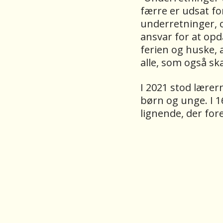
færre er udsat for
underretninger, og
ansvar for at op
ferien og huske, 
alle, som også sk
I 2021 stod lære
børn og unge. I 16
lignende, der fo