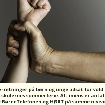
erretninger på børn og unge udsat for vold
i skolernes sommerferie. Alt imens er antal
e BørneTelefonen og HØRT på samme niveau